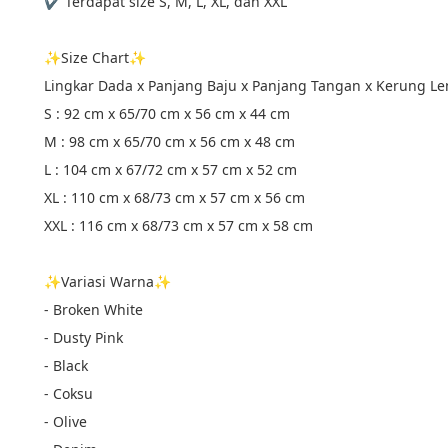
✔ Terdapat size S, M, L, XL, dan XXL
✨Size Chart✨
Lingkar Dada x Panjang Baju x Panjang Tangan x Kerung L
S : 92 cm x 65/70 cm x 56 cm x 44 cm
M : 98 cm x 65/70 cm x 56 cm x 48 cm
L : 104 cm x 67/72 cm x 57 cm x 52 cm
XL : 110 cm x 68/73 cm x 57 cm x 56 cm
XXL : 116 cm x 68/73 cm x 57 cm x 58 cm
✨Variasi Warna✨
- Broken White
- Dusty Pink
- Black
- Coksu
- Olive