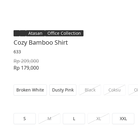
Atasan
Office Collection
Cozy Bamboo Shirt
633
Rp 209,000
Rp 179,000
Broken White
Dusty Pink
Black
Coksu
O
S
M
L
XL
XXL